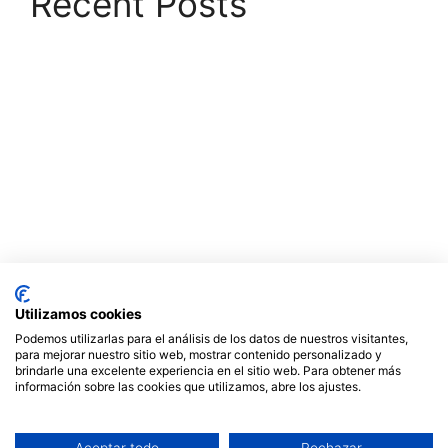
Recent Posts
Exposición individual en galería Abartium,
Barcelona. Junio 2023.
Publicación en la revista FEARLESS
Seleccionado por PHotoESPAÑA para
Descubrimientos 2022.
Revista Influencer nº 37 septiembre 2022
Publicación en la revista REVISTART. Julio 2022
Utilizamos cookies
Podemos utilizarlas para el análisis de los datos de nuestros visitantes,
Recent Comments
para mejorar nuestro sitio web, mostrar contenido personalizado y
brindarle una excelente experiencia en el sitio web. Para obtener más
información sobre las cookies que utilizamos, abre los ajustes.
No hay comentarios que mostrar.