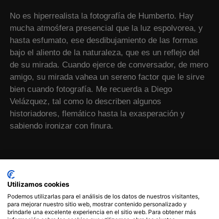
No es hiperrealista la fotografía de Humberto. Hay
mucha atmośfera presencial que la luz espolvorea, y
hasta esfumato, ese desdibujamiento de las formas
bajo el aliento de la naturaleza, que es un reflejo del
de su mirada. Cuando ejerce de conversador, de mero
amigo, su mirada vahea un sereno factor que le sirve
bien cuando fotografía. Me recuerda a Diego
Velázquez, tal como lo describen algunos
historiadores, flemático hasta la exasperación y
sabiendo ironizar con finura.
Utilizamos cookies
Podemos utilizarlas para el análisis de los datos de nuestros visitantes,
ANTERIOR
SIGUIENTE
para mejorar nuestro sitio web, mostrar contenido personalizado y
Comentarios sobre mis fotografías
Fotografías publicadas en el diario EL PAÍS en septiembre de 2021
brindarle una excelente experiencia en el sitio web. Para obtener más